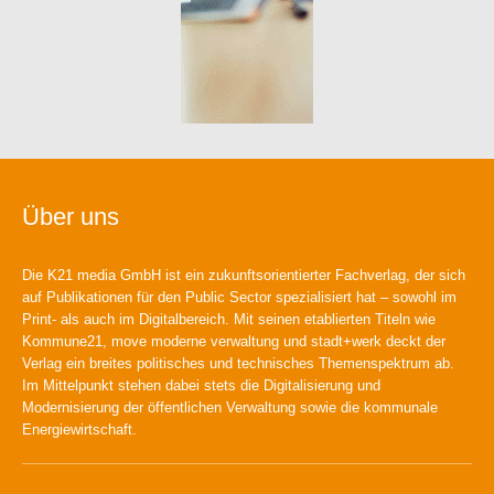
Über uns
Die K21 media GmbH ist ein zukunftsorientierter Fachverlag, der sich
auf Publikationen für den Public Sector spezialisiert hat – sowohl im
Print- als auch im Digitalbereich. Mit seinen etablierten Titeln wie
Kommune21, move moderne verwaltung und stadt+werk deckt der
Verlag ein breites politisches und technisches Themenspektrum ab.
Im Mittelpunkt stehen dabei stets die Digitalisierung und
Modernisierung der öffentlichen Verwaltung sowie die kommunale
Energiewirtschaft.