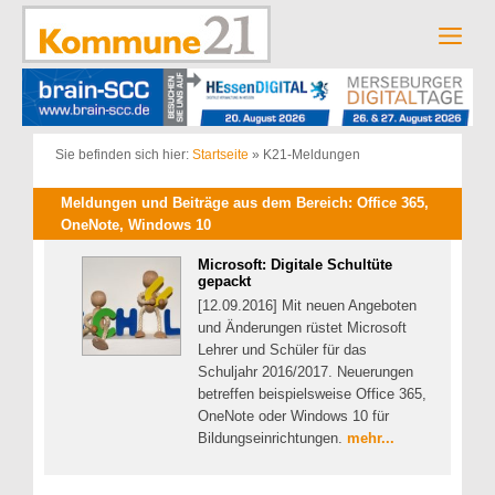
Zum
Inhalt
Men
springen
Sie befinden sich hier:
Startseite
»
K21-Meldungen
Meldungen und Beiträge aus dem Bereich: Office 365,
OneNote, Windows 10
Microsoft: Digitale Schultüte
gepackt
[12.09.2016] Mit neuen Angeboten
und Änderungen rüstet Microsoft
Lehrer und Schüler für das
Schuljahr 2016/2017. Neuerungen
betreffen beispielsweise Office 365,
OneNote oder Windows 10 für
Bildungseinrichtungen.
mehr...