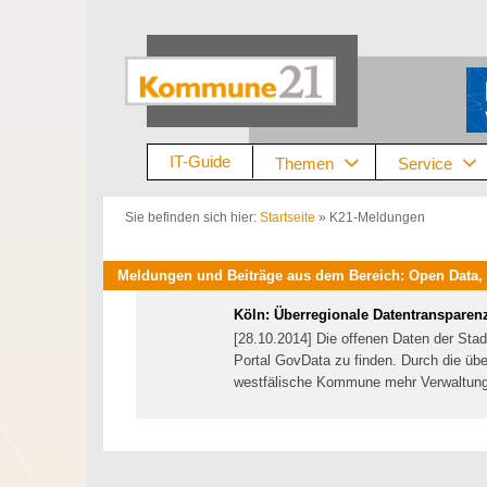
Zum
Inhalt
springen
IT-Guide
Themen
Service
Sie befinden sich hier:
Startseite
»
K21-Meldungen
Meldungen und Beiträge aus dem Bereich: Open Data,
Köln: Überregionale Datentransparen
[28.10.2014] Die offenen Daten der Stad
Portal GovData zu finden. Durch die über
westfälische Kommune mehr Verwaltung