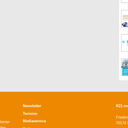
Newsletter
K21 m
Termine
Friedri
Mediaservice
ierter
70174 S
 den