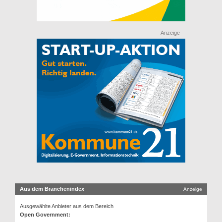
Anzeige
Aus dem Branchenindex
Anzeige
Ausgewählte Anbieter aus dem Bereich
Open Government: