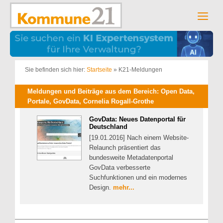
Zum
Inhalt
Men
springen
Sie befinden sich hier:
Startseite
»
K21-Meldungen
Meldungen und Beiträge aus dem Bereich: Open Data,
Portale, GovData, Cornelia Rogall-Grothe
GovData: Neues Datenportal für
Deutschland
[19.01.2016] Nach einem Website-
Relaunch präsentiert das
bundesweite Metadatenportal
GovData verbesserte
Suchfunktionen und ein modernes
Design.
mehr...