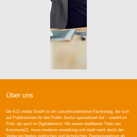
Über uns
Die K21 media GmbH ist ein zukunftsorientierter Fachverlag, der sich
auf Publikationen für den Public Sector spezialisiert hat – sowohl im
Print- als auch im Digitalbereich. Mit seinen etablierten Titeln wie
Kommune21, move moderne verwaltung und stadt+werk deckt der
Verlag ein breites politisches und technisches Themenspektrum ab.