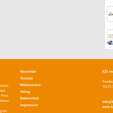
Newsletter
K21 m
Termine
Friedri
Mediaservice
ierter
70174 S
 den
Verlag
 Print-
Datenschutz
lierten
info@
Impressum
www.k
g ein