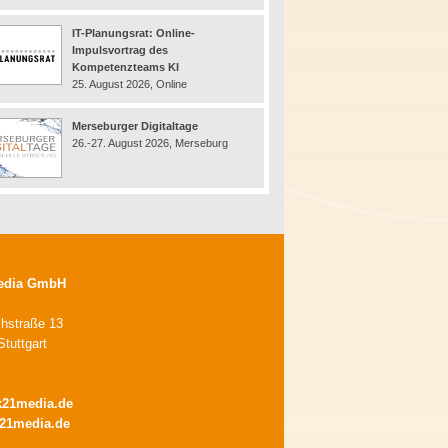
IT-Planungsrat: Online-
Impulsvortrag des
Kompetenzteams KI
25. August 2026, Online
Merseburger Digitaltage
26.-27. August 2026, Merseburg
edia GmbH
chstraße 13
tuttgart
k21media.de
21media.de