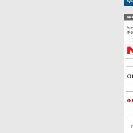
Aus
Ausg
IT-S