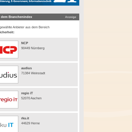
 dem Branchenindex
Anzeige
ewählte Anbieter aus dem Bereich
icherheit:
NCP
90449 Nürnberg
audius
71384 Weinstadt
regio iT
52070 Aachen
rku.it
44629 Herne