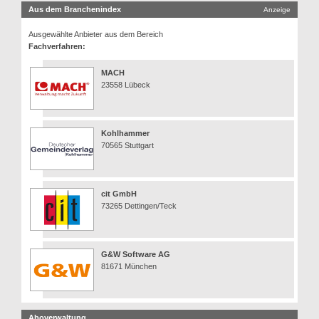
Aus dem Branchenindex
Anzeige
Ausgewählte Anbieter aus dem Bereich
Fachverfahren:
MACH
23558 Lübeck
Kohlhammer
70565 Stuttgart
cit GmbH
73265 Dettingen/Teck
G&W Software AG
81671 München
Aboverwaltung