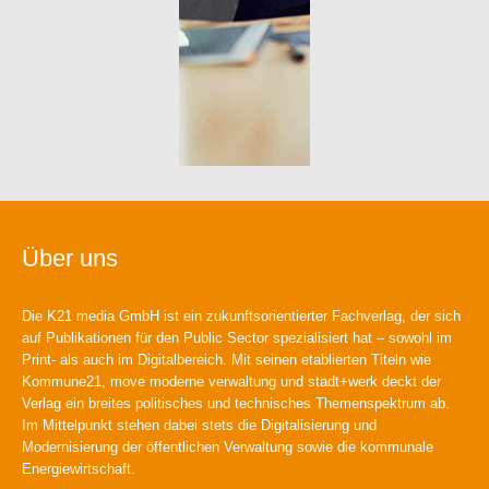
Über uns
Die K21 media GmbH ist ein zukunftsorientierter Fachverlag, der sich
auf Publikationen für den Public Sector spezialisiert hat – sowohl im
Print- als auch im Digitalbereich. Mit seinen etablierten Titeln wie
Kommune21, move moderne verwaltung und stadt+werk deckt der
Verlag ein breites politisches und technisches Themenspektrum ab.
Im Mittelpunkt stehen dabei stets die Digitalisierung und
Modernisierung der öffentlichen Verwaltung sowie die kommunale
Energiewirtschaft.