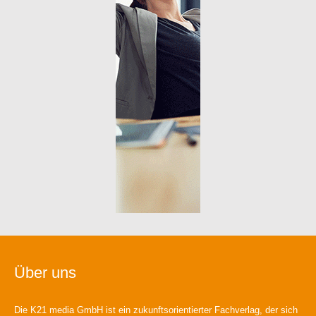
Über uns
Die K21 media GmbH ist ein zukunftsorientierter Fachverlag, der sich