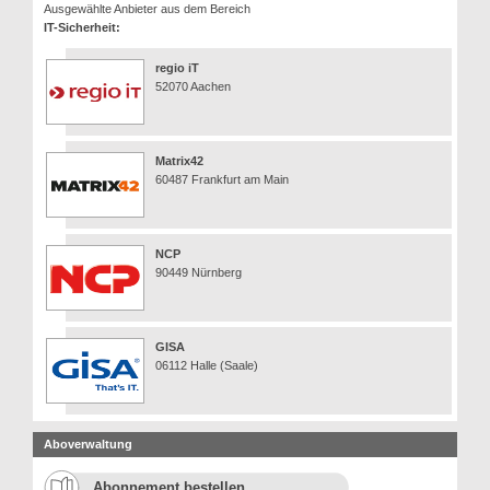
Ausgewählte Anbieter aus dem Bereich
IT-Sicherheit:
regio iT
52070 Aachen
Matrix42
60487 Frankfurt am Main
NCP
90449 Nürnberg
GISA
06112 Halle (Saale)
Aboverwaltung
Abonnement bestellen