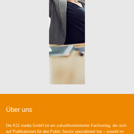
Über uns
Die K21 media GmbH ist ein zukunftsorientierter Fachverlag, der sich
auf Publikationen für den Public Sector spezialisiert hat – sowohl im