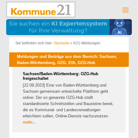
Zum
Inhalt
Men
springen
Sie befinden sich hier:
Startseite
»
K21-Meldungen
Meldungen und Beiträge aus dem Bereich: Sachsen,
Baden-Württemberg, OZG, EfA, OZG-Hub
Sachsen/Baden-Württemberg: OZG-Hub
freigeschaltet
[22.09.2023] Eine von Baden-Württemberg und
Sachsen gemeinsam entwickelte Plattform geht
online: Der so genannte OZG-Hub stellt
standardisierte Schnittstellen und Bausteine bereit,
die es Kommunal- und Landesverwaltungen
erleichtern sollen, Online-Dienste nachzunutzen.
mehr...