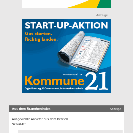
Anzeige
Aus dem Branchenindex
Anzeige
Ausgewählte Anbieter aus dem Bereich
Schul-IT: