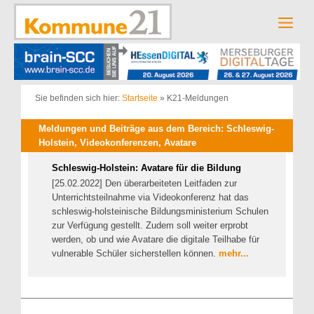
Zum
Inhalt
Men
springen
Sie befinden sich hier:
Startseite
»
K21-Meldungen
Meldungen und Beiträge aus dem Bereich: Schleswig-
Holstein, Videokonferenzen, Avatare
Schleswig-Holstein: Avatare für die Bildung
[25.02.2022] Den überarbeiteten Leitfaden zur
Unterrichtsteilnahme via Videokonferenz hat das
schleswig-holsteinische Bildungsministerium Schulen
zur Verfügung gestellt. Zudem soll weiter erprobt
werden, ob und wie Avatare die digitale Teilhabe für
vulnerable Schüler sicherstellen können.
mehr...