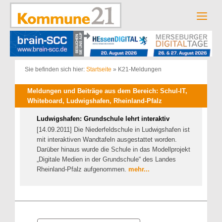
Zum
Inhalt
Men
springen
Sie befinden sich hier:
Startseite
»
K21-Meldungen
Meldungen und Beiträge aus dem Bereich: Schul-IT,
Whiteboard, Ludwigshafen, Rheinland-Pfalz
Ludwigshafen: Grundschule lehrt interaktiv
[14.09.2011] Die Niederfeldschule in Ludwigshafen ist
mit interaktiven Wandtafeln ausgestattet worden.
Darüber hinaus wurde die Schule in das Modellprojekt
„Digitale Medien in der Grundschule“ des Landes
Rheinland-Pfalz aufgenommen.
mehr...