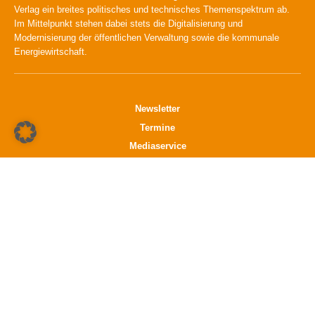
Verlag ein breites politisches und technisches Themenspektrum ab.
Im Mittelpunkt stehen dabei stets die Digitalisierung und
Modernisierung der öffentlichen Verwaltung sowie die kommunale
Energiewirtschaft.
Newsletter
Termine
Mediaservice
Verlag
Datenschutz
Impressum
K21 media GmbH
Friedrichstraße 13
70174 Stuttgart