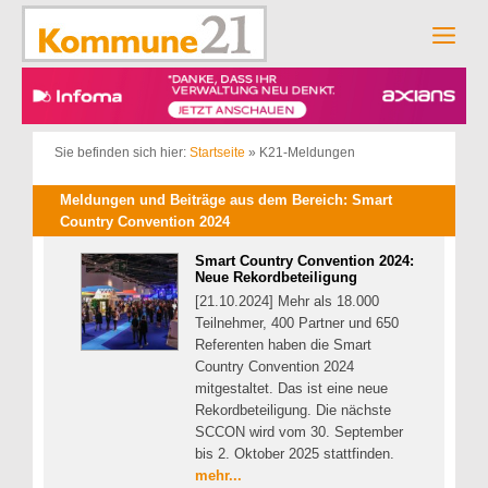
Zum
Inhalt
Men
springen
Sie befinden sich hier:
Startseite
»
K21-Meldungen
Meldungen und Beiträge aus dem Bereich: Smart
Country Convention 2024
Smart Country Convention 2024:
Neue Rekordbeteiligung
[21.10.2024] Mehr als 18.000
Teilnehmer, 400 Partner und 650
Referenten haben die Smart
Country Convention 2024
mitgestaltet. Das ist eine neue
Rekordbeteiligung. Die nächste
SCCON wird vom 30. September
bis 2. Oktober 2025 stattfinden.
mehr...