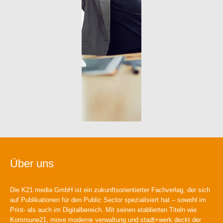
Über uns
Die K21 media GmbH ist ein zukunftsorientierter Fachverlag, der sich
auf Publikationen für den Public Sector spezialisiert hat – sowohl im
Print- als auch im Digitalbereich. Mit seinen etablierten Titeln wie
Kommune21, move moderne verwaltung und stadt+werk deckt der