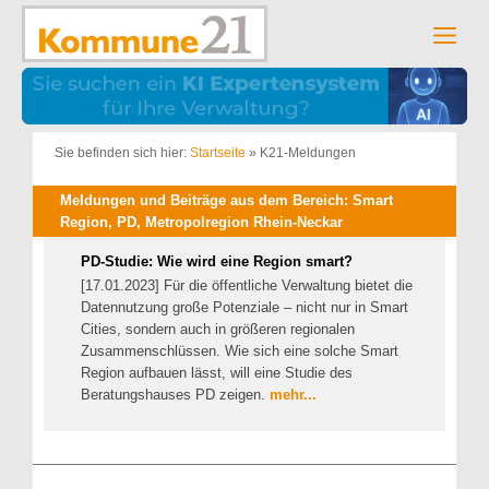
Zum
Inhalt
Men
springen
Sie befinden sich hier:
Startseite
»
K21-Meldungen
Meldungen und Beiträge aus dem Bereich: Smart
Region, PD, Metropolregion Rhein-Neckar
PD-Studie: Wie wird eine Region smart?
[17.01.2023] Für die öffentliche Verwaltung bietet die
Datennutzung große Potenziale – nicht nur in Smart
Cities, sondern auch in größeren regionalen
Zusammenschlüssen. Wie sich eine solche Smart
Region aufbauen lässt, will eine Studie des
Beratungshauses PD zeigen.
mehr...