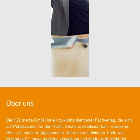
Über uns
Die K21 media GmbH ist ein zukunftsorientierter Fachverlag, der sich
auf Publikationen für den Public Sector spezialisiert hat – sowohl im
Print- als auch im Digitalbereich. Mit seinen etablierten Titeln wie
Kommune21, move moderne verwaltung und stadt+werk deckt der