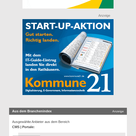
Anzeige
Aus dem Branchenindex
Anzeige
Ausgewählte Anbieter aus dem Bereich
CMS | Portale: