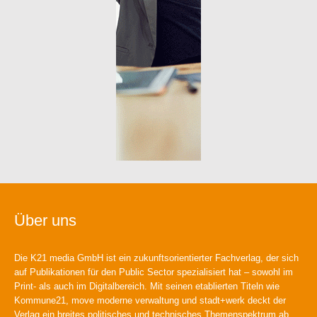
Über uns
Die K21 media GmbH ist ein zukunftsorientierter Fachverlag, der sich
auf Publikationen für den Public Sector spezialisiert hat – sowohl im
Print- als auch im Digitalbereich. Mit seinen etablierten Titeln wie
Kommune21, move moderne verwaltung und stadt+werk deckt der
Verlag ein breites politisches und technisches Themenspektrum ab.