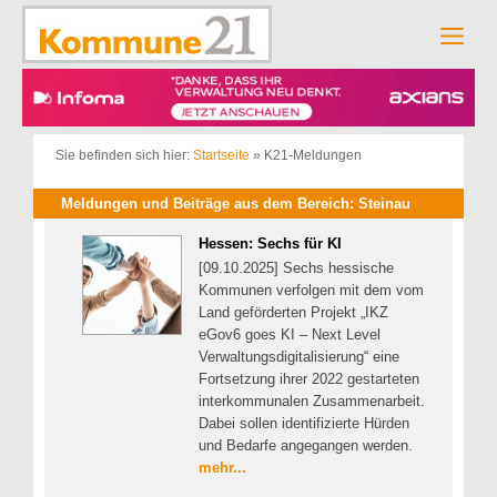
Zum
Inhalt
Men
springen
Sie befinden sich hier:
Startseite
»
K21-Meldungen
Meldungen und Beiträge aus dem Bereich: Steinau
Hessen: Sechs für KI
[09.10.2025] Sechs hessische
Kommunen verfolgen mit dem vom
Land geförderten Projekt „IKZ
eGov6 goes KI – Next Level
Verwaltungsdigitalisierung“ eine
Fortsetzung ihrer 2022 gestarteten
interkommunalen Zusammenarbeit.
Dabei sollen identifizierte Hürden
und Bedarfe angegangen werden.
mehr...