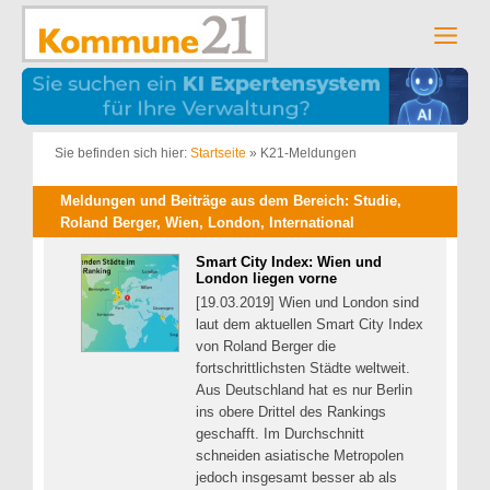
Zum
Inhalt
Men
springen
Sie befinden sich hier:
Startseite
»
K21-Meldungen
Meldungen und Beiträge aus dem Bereich: Studie,
Roland Berger, Wien, London, International
Smart City Index: Wien und
London liegen vorne
[19.03.2019] Wien und London sind
laut dem aktuellen Smart City Index
von Roland Berger die
fortschrittlichsten Städte weltweit.
Aus Deutschland hat es nur Berlin
ins obere Drittel des Rankings
geschafft. Im Durchschnitt
schneiden asiatische Metropolen
jedoch insgesamt besser ab als