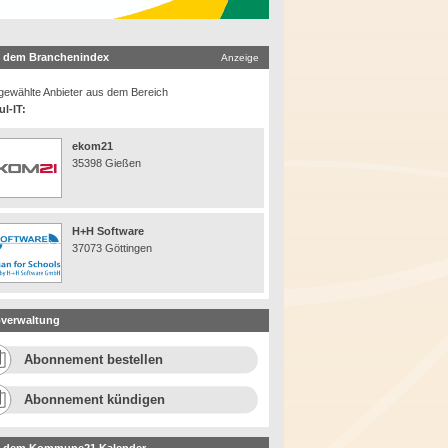
 dem Branchenindex
Anzeige
ewählte Anbieter aus dem Bereich
l-IT:
ekom21
35398 Gießen
H+H Software
37073 Göttingen
verwaltung
Abonnement bestellen
Abonnement kündigen