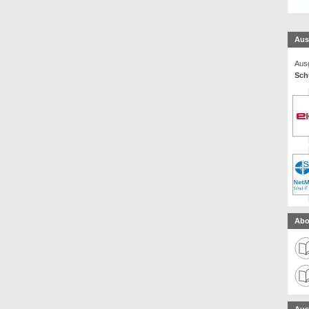
Aus
Ausg
Schu
Abo