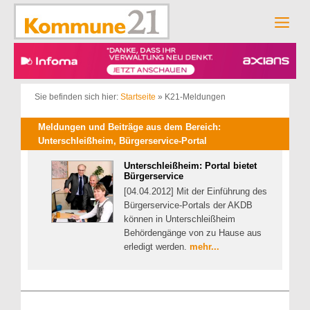
Zum
Inhalt
Men
springen
Sie befinden sich hier:
Startseite
»
K21-Meldungen
Meldungen und Beiträge aus dem Bereich:
Unterschleißheim, Bürgerservice-Portal
Unterschleißheim: Portal bietet
Bürgerservice
[04.04.2012] Mit der Einführung des
Bürgerservice-Portals der AKDB
können in Unterschleißheim
Behördengänge von zu Hause aus
erledigt werden.
mehr...