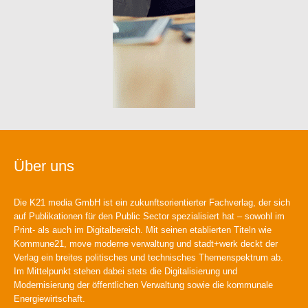
Über uns
Die K21 media GmbH ist ein zukunftsorientierter Fachverlag, der sich
auf Publikationen für den Public Sector spezialisiert hat – sowohl im
Print- als auch im Digitalbereich. Mit seinen etablierten Titeln wie
Kommune21, move moderne verwaltung und stadt+werk deckt der
Verlag ein breites politisches und technisches Themenspektrum ab.
Im Mittelpunkt stehen dabei stets die Digitalisierung und
Modernisierung der öffentlichen Verwaltung sowie die kommunale
Energiewirtschaft.