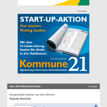
Anzeige
Aus dem Branchenindex
Anzeige
Ausgewählte Anbieter aus dem Bereich
Digitale Identität: