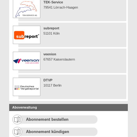
TEK-Service
79541 Lörrach-Haagen
subreport
51101 Köln
veenion
67657 Kaiserslautern
DTVP
10117 Berlin
Aboverwaltung
Abonnement bestellen
Abonnement kündigen