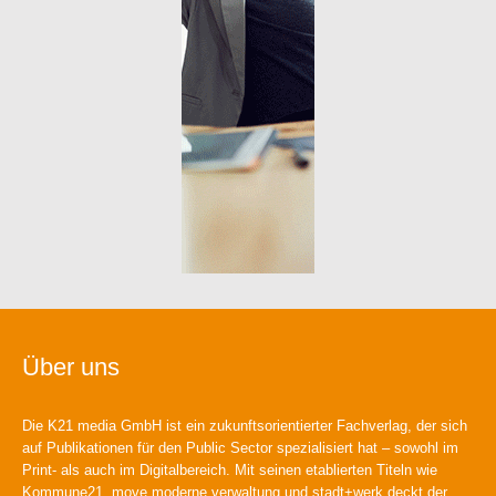
Über uns
Die K21 media GmbH ist ein zukunftsorientierter Fachverlag, der sich
auf Publikationen für den Public Sector spezialisiert hat – sowohl im
Print- als auch im Digitalbereich. Mit seinen etablierten Titeln wie
Kommune21, move moderne verwaltung und stadt+werk deckt der