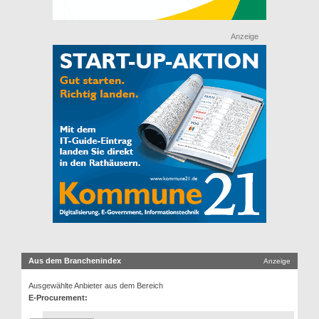
Anzeige
Aus dem Branchenindex
Anzeige
Ausgewählte Anbieter aus dem Bereich
E-Procurement: