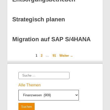
Strategisch planen
Migration auf SAP S/4HANA
Seite
Seite
Seite
1
2
…
91
Weiter
→
Suche
Alle Themen