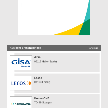
Aus dem Branchenindex
Anzeige
GISA
06112 Halle (Saale)
Lecos
04103 Leipzig
Komm.ONE
70499 Stuttgart