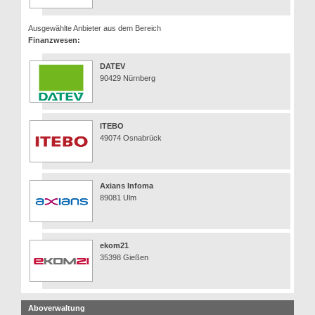
Ausgewählte Anbieter aus dem Bereich
Finanzwesen:
DATEV
90429 Nürnberg
ITEBO
49074 Osnabrück
Axians Infoma
89081 Ulm
ekom21
35398 Gießen
Aboverwaltung