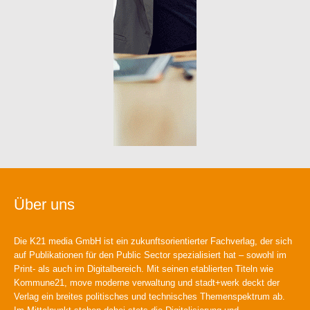
Über uns
Die K21 media GmbH ist ein zukunftsorientierter Fachverlag, der sich
auf Publikationen für den Public Sector spezialisiert hat – sowohl im
Print- als auch im Digitalbereich. Mit seinen etablierten Titeln wie
Kommune21, move moderne verwaltung und stadt+werk deckt der
Verlag ein breites politisches und technisches Themenspektrum ab.