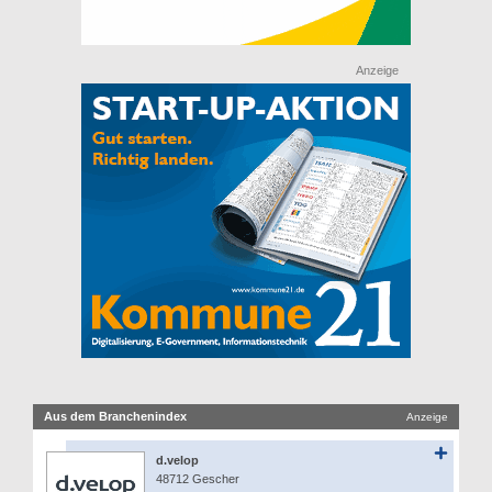
Anzeige
Aus dem Branchenindex
Anzeige
d.velop
48712 Gescher