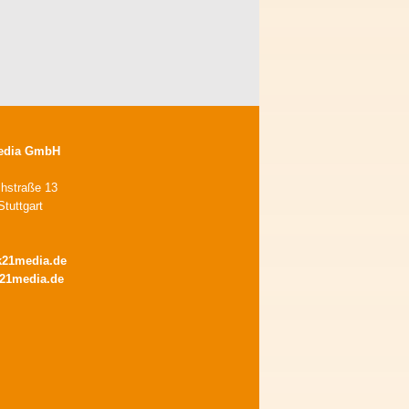
edia GmbH
chstraße 13
tuttgart
k21media.de
21media.de