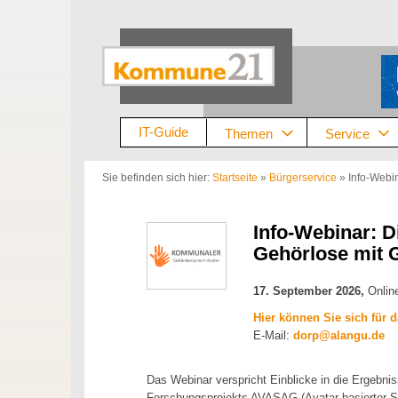
Zum
Inhalt
springen
IT-Guide
Themen
Service
Sie befinden sich hier:
Startseite
»
Bürgerservice
»
Info-Webin
Info-Webinar: Di
Gehörlose mit 
17. September 2026,
Online
Hier können Sie sich für
E-Mail:
dorp@alangu.de
Das Webinar verspricht Einblicke in die Ergebni
Forschungsprojekts AVASAG (Avatar-basierter Sp