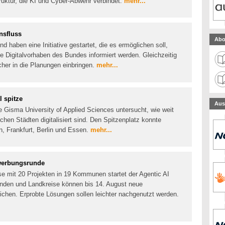
struktur, die KI und Cyber-Abwehr verbindet.
mehr...
nsfluss
Abo
haben eine Initiative gestartet, die es ermöglichen soll,
e Digitalvorhaben des Bundes informiert werden. Gleichzeitig
acher in die Planungen einbringen.
mehr...
l spitze
Aus
e Gisma University of Applied Sciences untersucht, wie weit
chen Städten digitalisiert sind. Den Spitzenplatz konnte
n, Frankfurt, Berlin und Essen.
mehr...
ewerbungsrunde
se mit 20 Projekten in 19 Kommunen startet der Agentic AI
inden und Landkreise können bis 14. August neue
ichen. Erprobte Lösungen sollen leichter nachgenutzt werden.