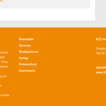
...
Newsletter
K21 m
Termine
Friedri
Mediaservice
ierter
70174 S
 den
Verlag
 Print-
Datenschutz
lierten
info@
Impressum
www.k
g ein
en
g sowie