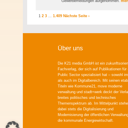
Gewerbemeldungen aufgenommen.
mehr
1
2
3
…
1.409
Nächste Seite ›
Über uns
Die K21 media GmbH ist ein zukunftsorient
Fachverlag, der sich auf Publikationen für
Public Sector spezialisiert hat – sowohl im
als auch im Digitalbereich. Mit seinen etab
Titeln wie Kommune21, move moderne
verwaltung und stadt+werk deckt der Verla
breites politisches und technisches
Themenspektrum ab. Im Mittelpunkt steh
dabei stets die Digitalisierung und
Modernisierung der öffentlichen Verwaltun
die kommunale Energiewirtschaft.