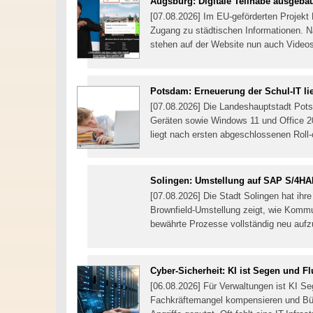
Augsburg: Digitale Teilhabe ausgeba
[07.08.2026] Im EU-geförderten Projekt 
Zugang zu städtischen Informationen. 
stehen auf der Website nun auch Video
Potsdam: Erneuerung der Schul-IT lie
[07.08.2026] Die Landeshauptstadt Pots
Geräten sowie Windows 11 und Office 202
liegt nach ersten abgeschlossenen Roll-
Solingen: Umstellung auf SAP S/4H
[07.08.2026] Die Stadt Solingen hat i
Brownfield-Umstellung zeigt, wie Kom
bewährte Prozesse vollständig neu auf
Cyber-Sicherheit: KI ist Segen und F
[06.08.2026] Für Verwaltungen ist KI Se
Fachkräftemangel kompensieren und Bürg