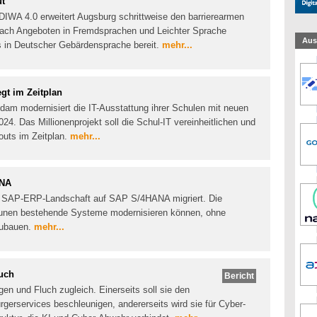
ut
DIWA 4.0 erweitert Augsburg schrittweise den barrierearmen
Nach Angeboten in Fremdsprachen und Leichter Sprache
Aus
s in Deutscher Gebärdensprache bereit.
mehr...
gt im Zeitplan
dam modernisiert die IT-Ausstattung ihrer Schulen mit neuen
4. Das Millionenprojekt soll die Schul-IT vereinheitlichen und
outs im Zeitplan.
mehr...
ANA
hre SAP-ERP-Landschaft auf SAP S/4HANA migriert. Die
munen bestehende Systeme modernisieren können, ohne
zubauen.
mehr...
luch
Bericht
gen und Fluch zugleich. Einerseits soll sie den
erservices beschleunigen, andererseits wird sie für Cyber-