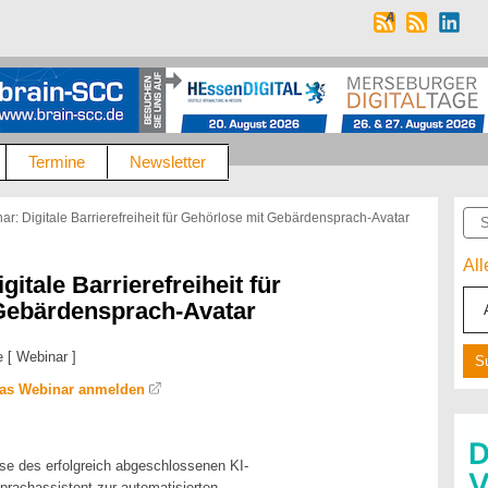
Termine
Newsletter
Suc
ar: Digitale Barrierefreiheit für Gehörlose mit Gebärdensprach-Avatar
Al
gitale Barrierefreiheit für
Gebärdensprach-Avatar
 [ Webinar ]
 das Webinar anmelden
sse des erfolgreich abgeschlossenen KI-
rachassistent zur automatisierten