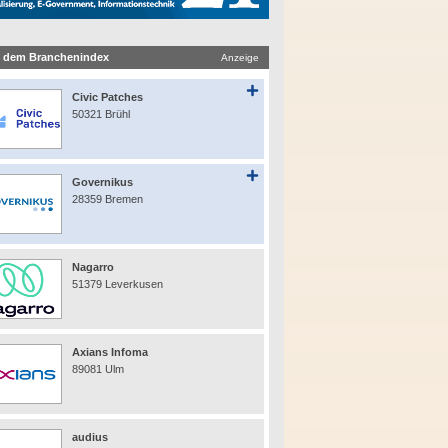
 dem Branchenindex
Anzeige
Civic Patches
50321 Brühl
Governikus
28359 Bremen
Nagarro
51379 Leverkusen
Axians Infoma
89081 Ulm
audius