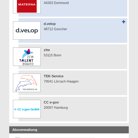
44263 Dortmund
d.velop
48712 Gescher
zfm
53115 Bonn
TEK-Service
79541 Lörrach-Haagen
CC e-gov
20097 Hamburg
Aboverwaltung