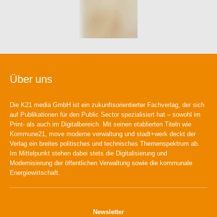
Über uns
Die K21 media GmbH ist ein zukunftsorientierter Fachverlag, der sich
auf Publikationen für den Public Sector spezialisiert hat – sowohl im
Print- als auch im Digitalbereich. Mit seinen etablierten Titeln wie
Kommune21, move moderne verwaltung und stadt+werk deckt der
Verlag ein breites politisches und technisches Themenspektrum ab.
Im Mittelpunkt stehen dabei stets die Digitalisierung und
Modernisierung der öffentlichen Verwaltung sowie die kommunale
Energiewirtschaft.
Newsletter