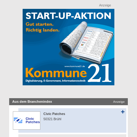
Anzeige
Aus dem Branchenindex
Anzeige
Civic Patches
50321 Brühl