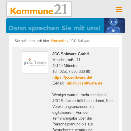
Zum
Inhalt
Men
springen
Sie befinden sich hier:
Startseite
»
JCC Software
JCC Software GmbH
Mendelstraße 11
48149 Münster
Tel. 0251 / 596 838 80
https://jccsoftware.de/
E-Mail:
info@jccsoftware.de
Weniger warten, mehr erledigen!
JCC Software hilft Ihnen dabei, Ihre
Verwaltungsprozesse zu
digitalisieren: Von der
Terminvergabe über die
Personalplanung bis zur
Besuchersteuerung und