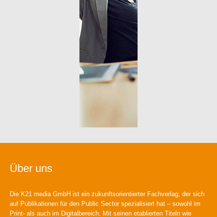
Über uns
Die K21 media GmbH ist ein zukunftsorientierter Fachverlag, der sich
auf Publikationen für den Public Sector spezialisiert hat – sowohl im
Print- als auch im Digitalbereich. Mit seinen etablierten Titeln wie