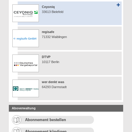
Ceyoniq
33613 Bielefeld
regisafe
71332 Waiblingen
DTVP
10117 Berlin
wer denkt was
64293 Darmstadt
Aboverwaltung
Abonnement bestellen
Abonnement kündigen