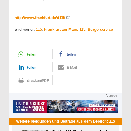
http://www.frankfurt.de/d115
Stichwörter:
115
,
Frankfurt am Main, 115, Bürgerservice
teilen
teilen
teilen
E-Mail
drucken/PDF
Anzeige
Weitere Meldungen und Beiträge aus dem Bereich:
115