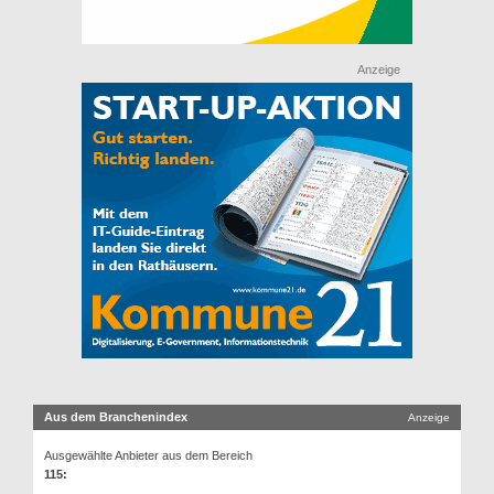
Anzeige
Aus dem Branchenindex
Anzeige
Ausgewählte Anbieter aus dem Bereich
115: