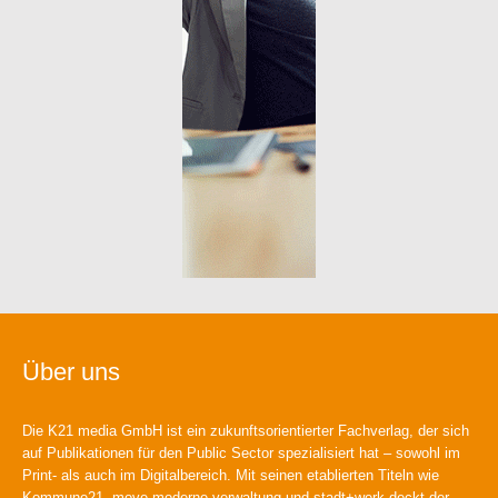
Über uns
Die K21 media GmbH ist ein zukunftsorientierter Fachverlag, der sich
auf Publikationen für den Public Sector spezialisiert hat – sowohl im
Print- als auch im Digitalbereich. Mit seinen etablierten Titeln wie
Kommune21, move moderne verwaltung und stadt+werk deckt der