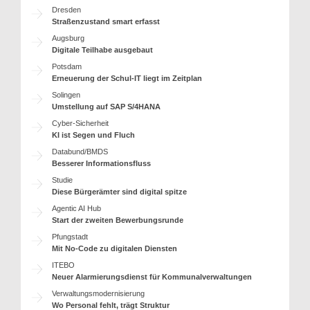
Dresden
Straßenzustand smart erfasst
Augsburg
Digitale Teilhabe ausgebaut
Potsdam
Erneuerung der Schul-IT liegt im Zeitplan
Solingen
Umstellung auf SAP S/4HANA
Cyber-Sicherheit
KI ist Segen und Fluch
Databund/BMDS
Besserer Informationsfluss
Studie
Diese Bürgerämter sind digital spitze
Agentic AI Hub
Start der zweiten Bewerbungsrunde
Pfungstadt
Mit No-Code zu digitalen Diensten
ITEBO
Neuer Alarmierungsdienst für Kommunalverwaltungen
Verwaltungsmodernisierung
Wo Personal fehlt, trägt Struktur