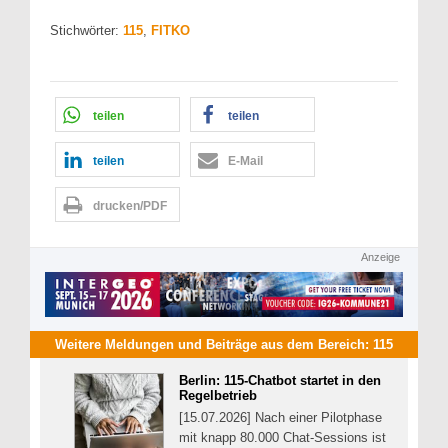
Stichwörter:
115
,
FITKO
teilen
teilen
teilen
E-Mail
drucken/PDF
Anzeige
Weitere Meldungen und Beiträge aus dem Bereich:
115
Berlin: 115-Chatbot startet in den
Regelbetrieb
[15.07.2026] Nach einer Pilotphase
mit knapp 80.000 Chat-Sessions ist