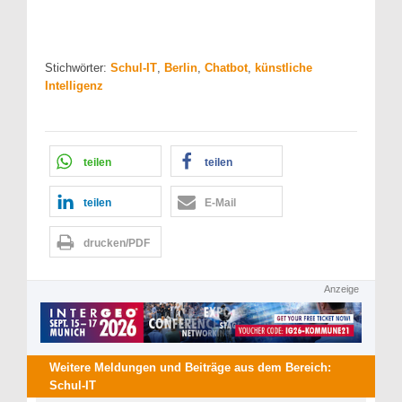
Stichwörter:
Schul-IT
,
Berlin
,
Chatbot
,
künstliche
Intelligenz
teilen
teilen
teilen
E-Mail
drucken/PDF
Anzeige
Weitere Meldungen und Beiträge aus dem Bereich:
Schul-IT