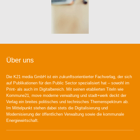
Über uns
Die K21 media GmbH ist ein zukunftsorientierter Fachverlag, der sich
auf Publikationen für den Public Sector spezialisiert hat – sowohl im
Print- als auch im Digitalbereich. Mit seinen etablierten Titeln wie
Kommune21, move moderne verwaltung und stadt+werk deckt der
Verlag ein breites politisches und technisches Themenspektrum ab.
Im Mittelpunkt stehen dabei stets die Digitalisierung und
Modernisierung der öffentlichen Verwaltung sowie die kommunale
Energiewirtschaft.