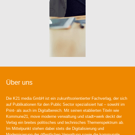
Über uns
Die K21 media GmbH ist ein zukunftsorientierter Fachverlag, der sich
auf Publikationen für den Public Sector spezialisiert hat – sowohl im
Print- als auch im Digitalbereich. Mit seinen etablierten Titeln wie
Kommune21, move moderne verwaltung und stadt+werk deckt der
Verlag ein breites politisches und technisches Themenspektrum ab.
Im Mittelpunkt stehen dabei stets die Digitalisierung und
Modernisierung der öffentlichen Verwaltung sowie die kommunale