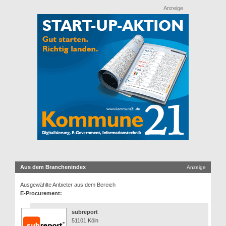
Anzeige
Aus dem Branchenindex
Anzeige
Ausgewählte Anbieter aus dem Bereich
E-Procurement:
subreport
51101 Köln