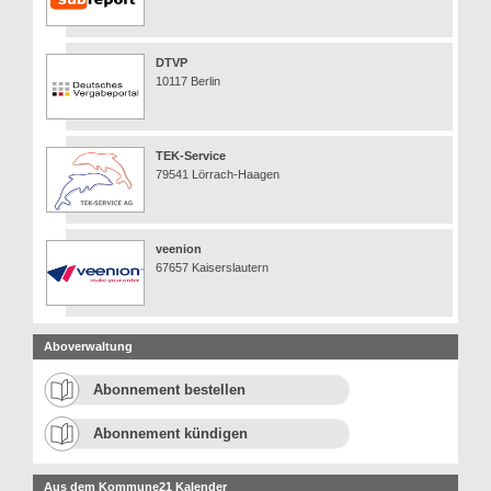
DTVP
10117 Berlin
TEK-Service
79541 Lörrach-Haagen
veenion
67657 Kaiserslautern
Aboverwaltung
Abonnement bestellen
Abonnement kündigen
Aus dem Kommune21 Kalender