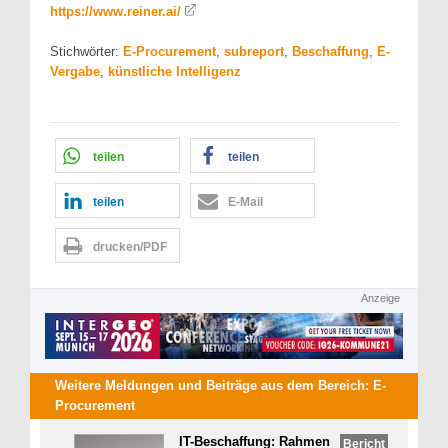
https://www.reiner.ai/
Stichwörter:
E-Procurement
,
subreport
,
Beschaffung
,
E-
Vergabe
,
künstliche Intelligenz
teilen
teilen
teilen
E-Mail
drucken/PDF
Anzeige
Weitere Meldungen und Beiträge aus dem Bereich:
E-
Procurement
IT-Beschaffung: Rahmen
Bericht