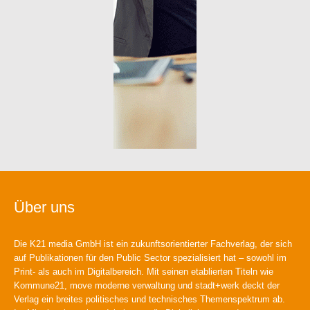
Über uns
Die K21 media GmbH ist ein zukunftsorientierter Fachverlag, der sich
auf Publikationen für den Public Sector spezialisiert hat – sowohl im
Print- als auch im Digitalbereich. Mit seinen etablierten Titeln wie
Kommune21, move moderne verwaltung und stadt+werk deckt der
Verlag ein breites politisches und technisches Themenspektrum ab.