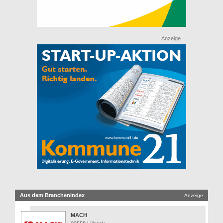
Anzeige
Aus dem Branchenindex
Anzeige
MACH