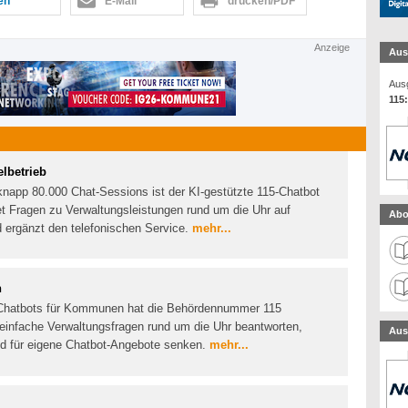
len
E-Mail
drucken/PDF
Anzeige
Aus
Ausg
115:
elbetrieb
knapp 80.000 Chat-Sessions ist der KI-gestützte 115-Chatbot
tet Fragen zu Verwaltungsleistungen rund um die Uhr auf
Abo
 ergänzt den telefonischen Service.
mehr...
n
I-Chatbots für Kommunen hat die Behördennummer 115
 einfache Verwaltungsfragen rund um die Uhr beantworten,
Aus
nd für eigene Chatbot-Angebote senken.
mehr...