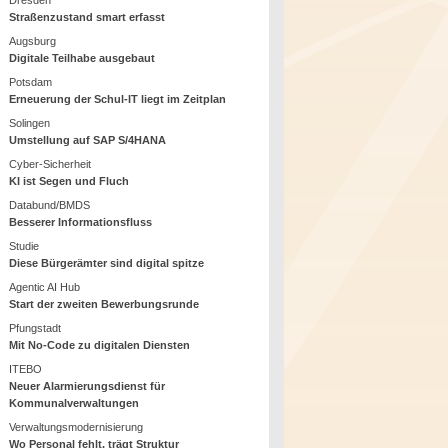
Dresden
Straßenzustand smart erfasst
Augsburg
Digitale Teilhabe ausgebaut
Potsdam
Erneuerung der Schul-IT liegt im Zeitplan
Solingen
Umstellung auf SAP S/4HANA
Cyber-Sicherheit
KI ist Segen und Fluch
Databund/BMDS
Besserer Informationsfluss
Studie
Diese Bürgerämter sind digital spitze
Agentic AI Hub
Start der zweiten Bewerbungsrunde
Pfungstadt
Mit No-Code zu digitalen Diensten
ITEBO
Neuer Alarmierungsdienst für
Kommunalverwaltungen
Verwaltungsmodernisierung
Wo Personal fehlt, trägt Struktur