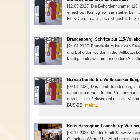
[12.05.2026] Die Behördennummer 115 is
erreichbar. Künftig soll sie stärker bei
FITKO prüft dafür auch KI-gestützte Se
Brandenburg: Schritte zur 115-Volla
[24.04.2026] Brandenburg baut den Se
und Behörden werden in die Vollbeausku
künftig landesweit umfassendere Auskün
Bernau bei Berlin: Vollbeauskunftung
[09.01.2026] Das Land Brandenburg ist e
näher gekommen. In der Pilotkommune B
erprobt – ein Schwerpunkt ist die Verk
BUS-BB.
mehr...
Kreis Herzogtum Lauenburg: Vier neu
[03.12.2025] Mit der Stadt Schwarzen
Gemeinde Wentorf bei Hamburg sind nu