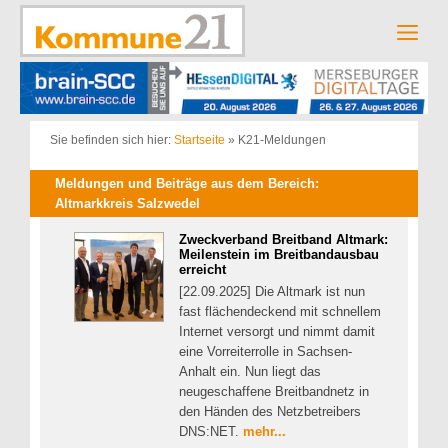
Zum
Inhalt
Men
springen
Sie befinden sich hier:
Startseite
»
K21-Meldungen
Meldungen und Beiträge aus dem Bereich:
Altmarkkreis Salzwedel
Zweckverband Breitband Altmark:
Meilenstein im Breitbandausbau
erreicht
[22.09.2025] Die Altmark ist nun
fast flächendeckend mit schnellem
Internet versorgt und nimmt damit
eine Vorreiterrolle in Sachsen-
Anhalt ein. Nun liegt das
neugeschaffene Breitbandnetz in
den Händen des Netzbetreibers
DNS:NET.
mehr...