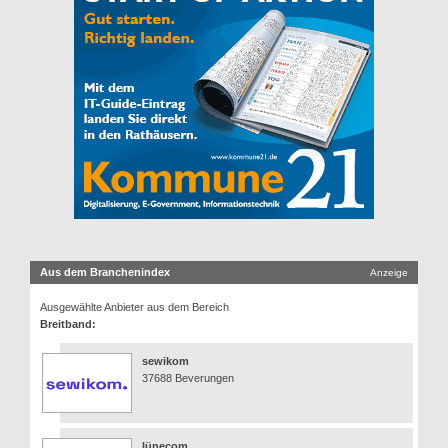
Aus dem Branchenindex
Anzeige
Ausgewählte Anbieter aus dem Bereich
Breitband:
sewikom
37688 Beverungen
lünecom