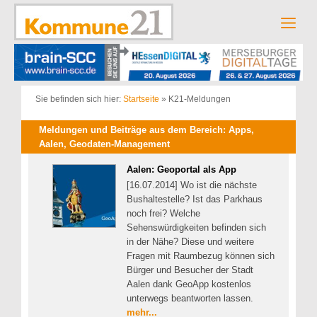
Zum
Inhalt
Men
springen
Sie befinden sich hier:
Startseite
»
K21-Meldungen
Meldungen und Beiträge aus dem Bereich: Apps,
Aalen, Geodaten-Management
Aalen: Geoportal als App
[16.07.2014] Wo ist die nächste
Bushaltestelle? Ist das Parkhaus
noch frei? Welche
Sehenswürdigkeiten befinden sich
in der Nähe? Diese und weitere
Fragen mit Raumbezug können sich
Bürger und Besucher der Stadt
Aalen dank GeoApp kostenlos
unterwegs beantworten lassen.
mehr...