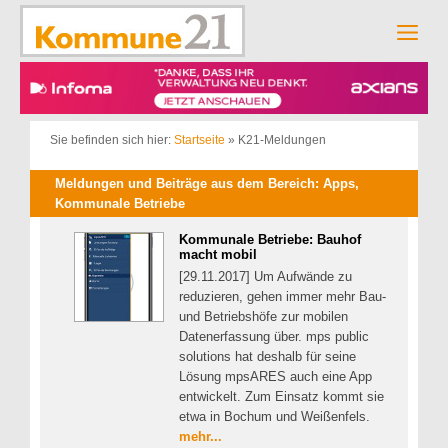
Zum
Inhalt
Men
springen
Sie befinden sich hier:
Startseite
»
K21-Meldungen
Meldungen und Beiträge aus dem Bereich: Apps,
Kommunale Betriebe
Kommunale Betriebe: Bauhof
macht mobil
[29.11.2017] Um Aufwände zu
reduzieren, gehen immer mehr Bau-
und Betriebshöfe zur mobilen
Datenerfassung über. mps public
solutions hat deshalb für seine
Lösung mpsARES auch eine App
entwickelt. Zum Einsatz kommt sie
etwa in Bochum und Weißenfels.
mehr...