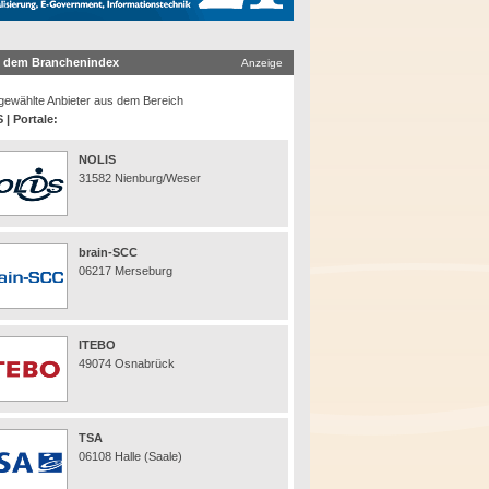
 dem Branchenindex
Anzeige
ewählte Anbieter aus dem Bereich
 | Portale:
NOLIS
31582 Nienburg/Weser
brain-SCC
06217 Merseburg
ITEBO
49074 Osnabrück
TSA
06108 Halle (Saale)