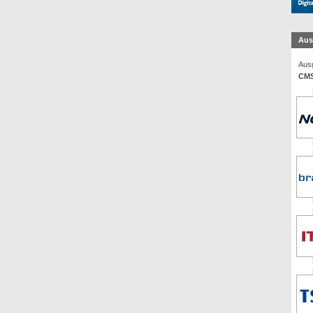
Aus
Ausg
CMS