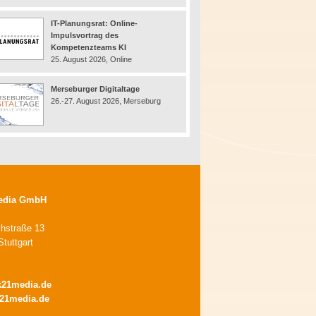
IT-Planungsrat: Online-
Impulsvortrag des
Kompetenzteams KI
25. August 2026, Online
Merseburger Digitaltage
26.-27. August 2026, Merseburg
edia GmbH
chstraße 13
tuttgart
k21media.de
21media.de