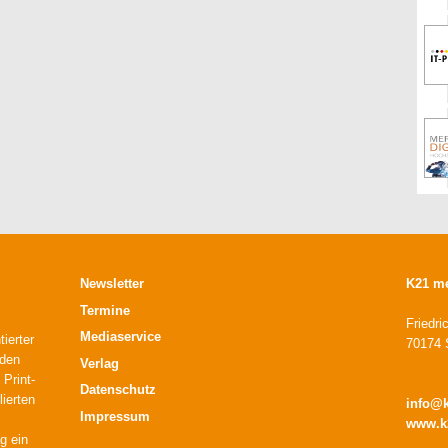
Newsletter
K21 m
Termine
Friedri
Mediaservice
ierter
70174 S
 den
Verlag
 Print-
Datenschutz
lierten
info@
Impressum
www.k
g ein