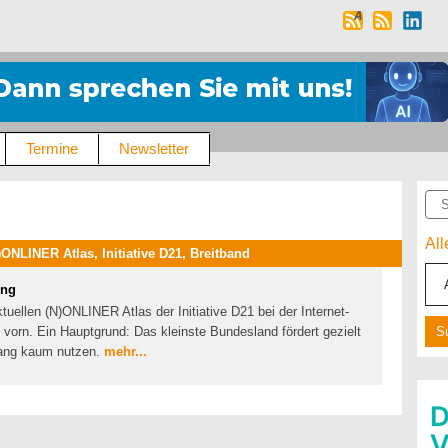
Termine
Newsletter
Suc
Al
NLINER Atlas, Initiative D21, Breitband
ung
uellen (N)ONLINER Atlas der Initiative D21 bei der Internet-
vorn. Ein Hauptgrund: Das kleinste Bundesland fördert gezielt
lang kaum nutzen.
mehr...