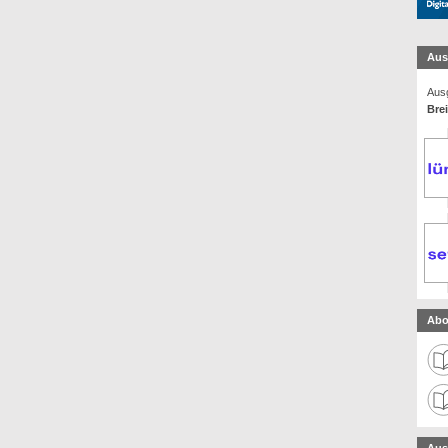
Aus
Ausg
Bre
Abo