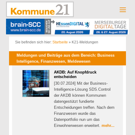
Zum
Inhalt
Men
springen
Sie befinden sich hier:
Startseite
»
K21-Meldungen
Meldungen und Beiträge aus dem Bereich: Business
Intelligence, Finanzwesen, Meldewesen
AKDB: Auf Knopfdruck
entscheiden
[30.07.2024] Mit der Business-
Intelligence-Lösung SDS.Control
der AKDB können Kommunen
datengestützt fundierte
Entscheidungen treffen. Nach dem
Finanzwesen wurde das
Datenportfolio nun um das
Einwohnerwesen erweitert.
mehr...