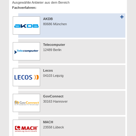
Ausgewählte Anbieter aus dem Bereich
Fachverfahren:
AKDB
80686 München
Telecomputer
12489 Berlin
Lecos
04103 Leipzig
GovConnect
30163 Hannover
MACH
23558 Lübeck