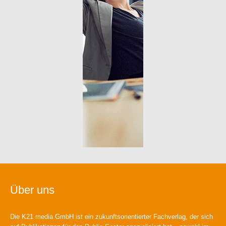
Über uns
Die K21 media GmbH ist ein zukunftsorientierter Fachverlag, der sich