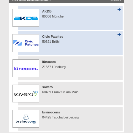
AKDB
80686 München
Civic Patches
50321 Brühl
lünecom
21337 Lüneburg
sovero
60489 Frankfurt am Main
brainocons
04425 Taucha bei Leipzig