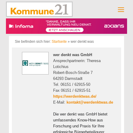
Zum
Inhalt
Men
springen
Sie befinden sich hier:
Startseite
»
wer denkt was
wer denkt was GmbH
Ansprechpartnerin: Theresa
Lotichius
Robert-Bosch-Straße 7
64293 Darmstadt
Tel. 06151 / 62915-50
Fax 06151 / 62915-51
https://werdenktwas.de/
E-Mail:
kontakt@werdenktwas.de
Die wer denkt was GmbH bietet
umfassendes Know-How aus
Forschung und Praxis für Ihre
erfolgreiche Bürgerbeteiligung: