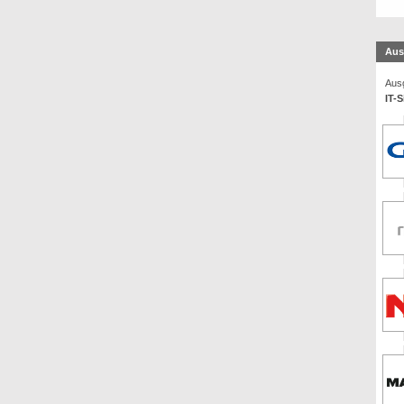
Aus
Ausg
IT-S