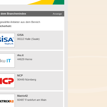
 dem Branchenindex
Anzeige
ewählte Anbieter aus dem Bereich
icherheit:
GISA
06112 Halle (Saale)
rku.it
44629 Herne
NCP
90449 Nürnberg
Matrix42
60487 Frankfurt am Main