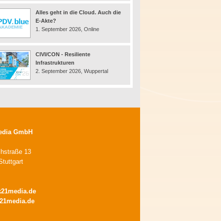
Alles geht in die Cloud. Auch die
E-Akte?
1. September 2026, Online
CIVI/CON - Resiliente
Infrastrukturen
2. September 2026, Wuppertal
edia GmbH
chstraße 13
tuttgart
k21media.de
21media.de