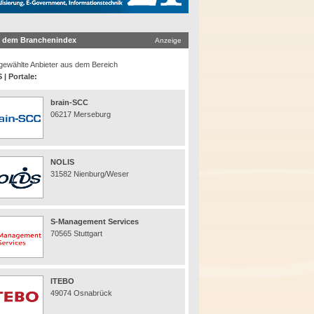
 dem Branchenindex
Anzeige
ewählte Anbieter aus dem Bereich
 | Portale:
brain-SCC
06217 Merseburg
NOLIS
31582 Nienburg/Weser
S-Management Services
70565 Stuttgart
ITEBO
49074 Osnabrück