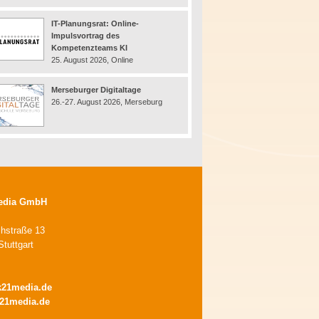
IT-Planungsrat: Online-
Impulsvortrag des
Kompetenzteams KI
25. August 2026, Online
Merseburger Digitaltage
26.-27. August 2026, Merseburg
edia GmbH
chstraße 13
tuttgart
k21media.de
21media.de