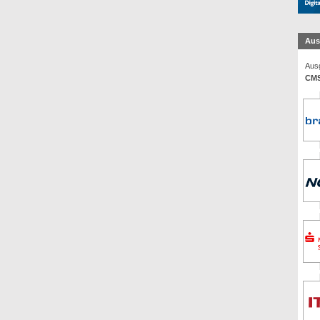
Aus
Ausg
CMS