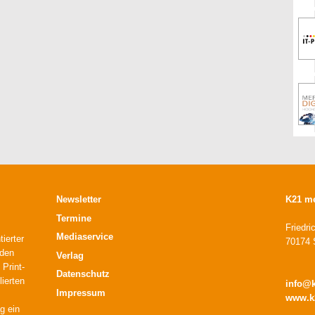
Newsletter
K21 m
Termine
Friedri
Mediaservice
ierter
70174 S
 den
Verlag
 Print-
Datenschutz
lierten
info@
Impressum
www.k
g ein