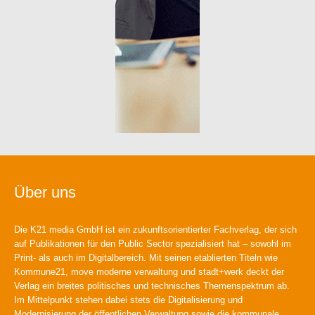
Über uns
Die K21 media GmbH ist ein zukunftsorientierter Fachverlag, der sich
auf Publikationen für den Public Sector spezialisiert hat – sowohl im
Print- als auch im Digitalbereich. Mit seinen etablierten Titeln wie
Kommune21, move moderne verwaltung und stadt+werk deckt der
Verlag ein breites politisches und technisches Themenspektrum ab.
Im Mittelpunkt stehen dabei stets die Digitalisierung und
Modernisierung der öffentlichen Verwaltung sowie die kommunale