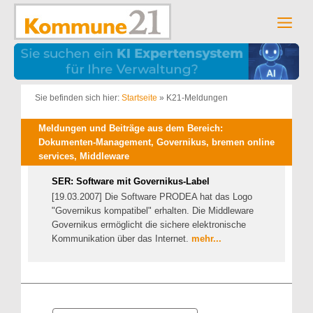
Zum
Inhalt
Men
springen
Sie befinden sich hier:
Startseite
»
K21-Meldungen
Meldungen und Beiträge aus dem Bereich:
Dokumenten-Management, Governikus, bremen online
services, Middleware
SER: Software mit Governikus-Label
[19.03.2007] Die Software PRODEA hat das Logo
"Governikus kompatibel" erhalten. Die Middleware
Governikus ermöglicht die sichere elektronische
Kommunikation über das Internet.
mehr...