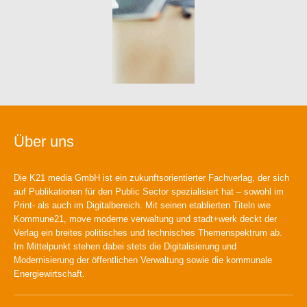
Über uns
Die K21 media GmbH ist ein zukunftsorientierter Fachverlag, der sich
auf Publikationen für den Public Sector spezialisiert hat – sowohl im
Print- als auch im Digitalbereich. Mit seinen etablierten Titeln wie
Kommune21, move moderne verwaltung und stadt+werk deckt der
Verlag ein breites politisches und technisches Themenspektrum ab.
Im Mittelpunkt stehen dabei stets die Digitalisierung und
Modernisierung der öffentlichen Verwaltung sowie die kommunale
Energiewirtschaft.