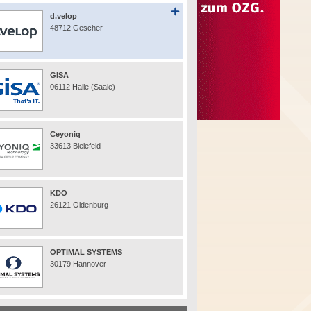
d.velop
48712 Gescher
GISA
06112 Halle (Saale)
Ceyoniq
33613 Bielefeld
KDO
26121 Oldenburg
OPTIMAL SYSTEMS
30179 Hannover