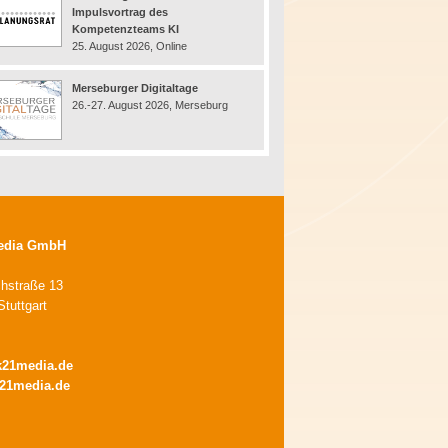
Impulsvortrag des
Kompetenzteams KI
25. August 2026, Online
Merseburger Digitaltage
26.-27. August 2026, Merseburg
edia GmbH
chstraße 13
tuttgart
k21media.de
21media.de