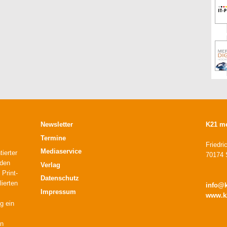
Newsletter
K21 m
Termine
Friedri
Mediaservice
ierter
70174 S
 den
Verlag
 Print-
Datenschutz
lierten
info@
Impressum
www.k
g ein
en