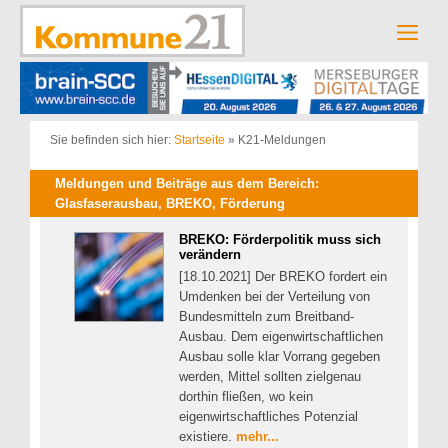
Zum
Inhalt
Men
springen
Sie befinden sich hier:
Startseite
»
K21-Meldungen
Meldungen und Beiträge aus dem Bereich:
Glasfaserausbau, BREKO, Förderung
BREKO: Förderpolitik muss sich
verändern
[18.10.2021] Der BREKO fordert ein
Umdenken bei der Verteilung von
Bundesmitteln zum Breitband-
Ausbau. Dem eigenwirtschaftlichen
Ausbau solle klar Vorrang gegeben
werden, Mittel sollten zielgenau
dorthin fließen, wo kein
eigenwirtschaftliches Potenzial
existiere.
mehr...