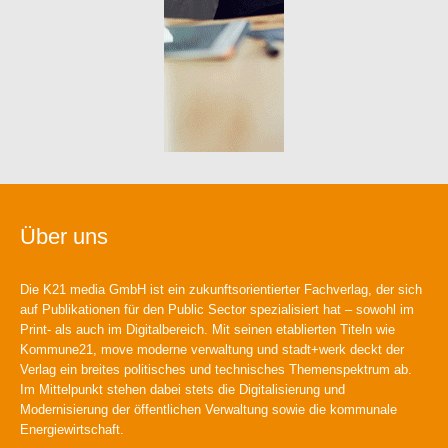
Über uns
Die K21 media GmbH ist ein zukunftsorientierter Fachverlag, der sich
auf Publikationen für den Public Sector spezialisiert hat – sowohl im
Print- als auch im Digitalbereich. Mit seinen etablierten Titeln wie
Kommune21, move moderne verwaltung und stadt+werk deckt der
Verlag ein breites politisches und technisches Themenspektrum ab.
Im Mittelpunkt stehen dabei stets die Digitalisierung und
Modernisierung der öffentlichen Verwaltung sowie die kommunale
Energiewirtschaft.