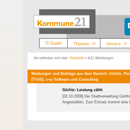
Zum
Inhalt
springen
IT-Guide
Themen
Service
Sie befinden sich hier:
Startseite
»
K21-Meldungen
Meldungen und Beiträge aus dem Bereich: Görlitz, Pers
(TVöD), s+p Software und Consulting
Görlitz: Leistung zählt
[02.10.2008] Die Stadtverwaltung Görlitz
Angestellten. Zum Einsatz kommt eine 