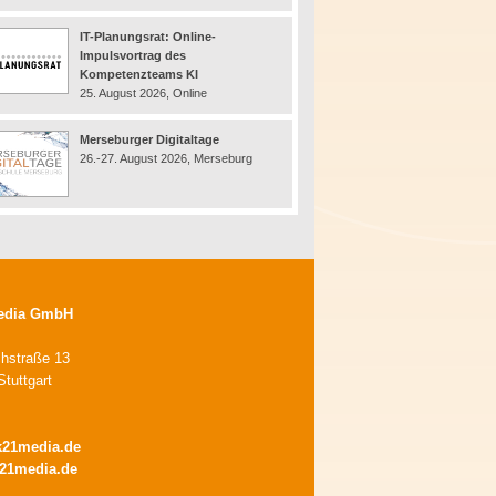
IT-Planungsrat: Online-
Impulsvortrag des
Kompetenzteams KI
25. August 2026, Online
Merseburger Digitaltage
26.-27. August 2026, Merseburg
edia GmbH
chstraße 13
tuttgart
k21media.de
21media.de