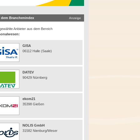
 dem Branchenindex
Anzeige
ewählte Anbieter aus dem Bereich
sonalwesen:
GISA
06112 Halle (Saale)
DATEV
90429 Nürnberg
ekom21
35398 Gießen
NOLIS GmbH
31582 Nienburg/Weser