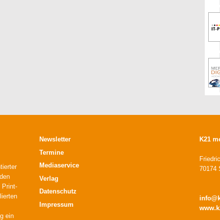
Newsletter
K21 m
Termine
Friedri
Mediaservice
ierter
70174 S
 den
Verlag
 Print-
Datenschutz
lierten
info@
Impressum
www.k
g ein