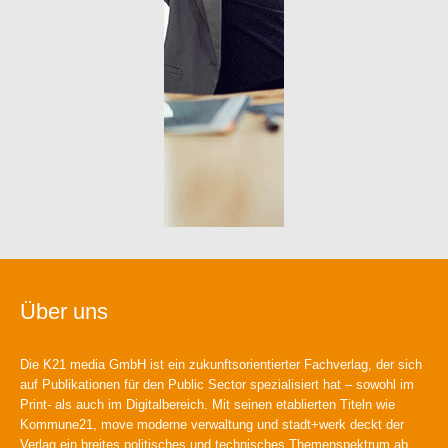
Über uns
Die K21 media GmbH ist ein zukunftsorientierter Fachverlag, der sich
auf Publikationen für den Public Sector spezialisiert hat – sowohl im
Print- als auch im Digitalbereich. Mit seinen etablierten Titeln wie
Kommune21, move moderne verwaltung und stadt+werk deckt der
Verlag ein breites politisches und technisches Themenspektrum ab.